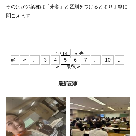
そのほかの業種は「来客」と区別をつけるとより丁寧に
聞こえます。
5 / 14
« 先
頭
«
...
3
4
5
6
7
...
10
...
»
最後 »
最新記事