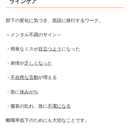
ラインケア
部下の変化に気づき、面談に移行するワーク。
～メンタル不調のサイン～
・簡単なミスが
目立つよう
になった
・表情が
乏しくなった
・
不自然な言動
が増える
・急に
休みがち
・服装の乱れ、急に
不潔になる
離職率低下のためにも大切なことです。