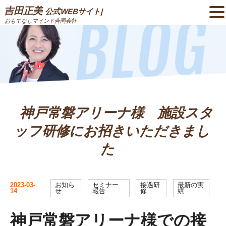
吉田正美
公式WEBサイト|
おもてなしマインド合同会社
神戸常磐アリーナ様 施設スタ
ッフ研修にお招きいただきまし
た
2023-03-
お知ら
セミナー
接遇研
最新の実
14
せ
報告
修
績
神戸常磐アリーナ様での接