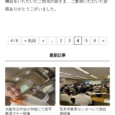
機会をいただいたご担当の皆さま、ご参加いただいた皆
様ありがとうございました。
4 / 6
« 先頭
«
...
2
3
4
5
6
»
最新記事
大阪市立中浜小学校にて若手
茨木市教育センターにて初任
教員マナー研修
者研修